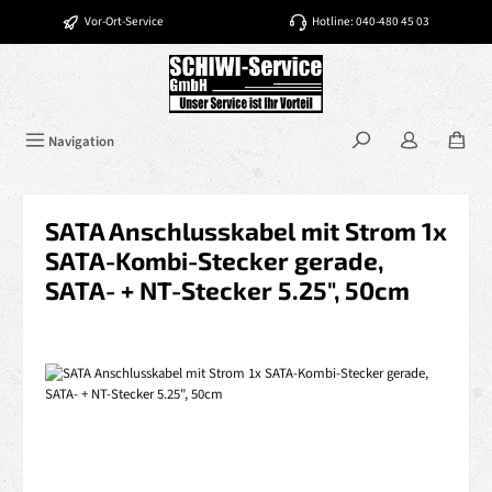
Zum Hauptinhalt springen
Vor-Ort-Service
Hotline: 040-480 45 03
Navigation
SATA Anschlusskabel mit Strom 1x
SATA-Kombi-Stecker gerade,
SATA- + NT-Stecker 5.25", 50cm
Bildergalerie überspringen