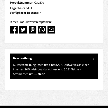
Produktnummer:
CQ1670
Lagerbestand:
4
Verfügbarer Bestand:
4
Dieses Produkt weiterempfehlen:
Beschreibung
KurzbeschreibungAnschluss eines SATA-Laufwerkes an einen
internen SATA-Mainboardanschluss und 5.25" Netzteil-
Stromanschluss.…
Mehr