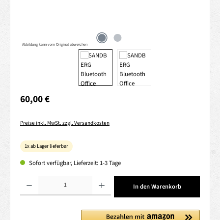
Abbildung kann vom Original abweichen
Regulärer Preis:
60,00 €
Preise inkl. MwSt. zzgl. Versandkosten
1x ab Lager lieferbar
Sofort verfügbar, Lieferzeit: 1-3 Tage
Produkt Anzahl: Gib den gewünschten Wert ein oder benutze die Schaltflächen um die 
In den Warenkorb