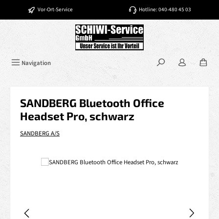
Zum Hauptinhalt springen
Vor-Ort-Service
Hotline: 040-480 45 03
Navigation
SANDBERG Bluetooth Office
Headset Pro, schwarz
SANDBERG A/S
Bildergalerie überspringen