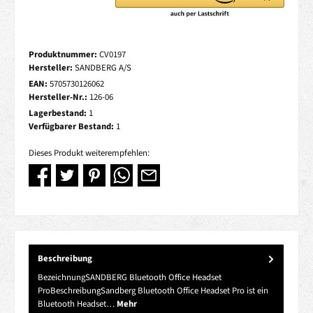
Produktnummer:
CV0197
Hersteller:
SANDBERG A/S
EAN:
5705730126062
Hersteller-Nr.:
126-06
Lagerbestand:
1
Verfügbarer Bestand:
1
Dieses Produkt weiterempfehlen:
Beschreibung
BezeichnungSANDBERG Bluetooth Office Headset
ProBeschreibungSandberg Bluetooth Office Headset Pro ist ein
Bluetooth Headset…
Mehr