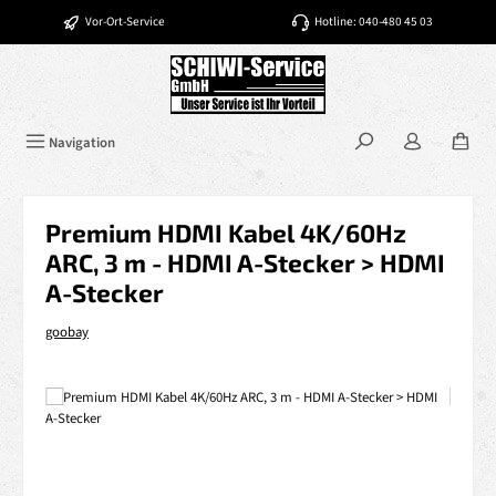
Zum Hauptinhalt springen
Vor-Ort-Service
Hotline: 040-480 45 03
Navigation
Premium HDMI Kabel 4K/60Hz
ARC, 3 m - HDMI A-Stecker > HDMI
A-Stecker
goobay
Bildergalerie überspringen