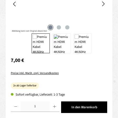
Abbildung kann vom Original abweichen
Regulärer Preis:
7,00 €
Preise inkl. MwSt. zzgl. Versandkosten
2x ab Lager lieferbar
Sofort verfügbar, Lieferzeit: 1-3 Tage
Produkt Anzahl: Gib den gewünschten Wert ein oder benutze die Schaltflächen um die 
In den Warenkorb