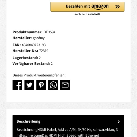
Produktnummer:
DE3594
Hersteller:
goobay
EAN:
4040849723193
Hersteller-Nr.:
72319
Lagerbestand:
2
Verfügbarer Bestand:
2
Dieses Produkt weiterempfehlen:
Beschreibung
BezeichnungHDMI-Kabel, A/M zu A/M, 4K/60 Hz, schwarz/blau, 3
mBeschreibungDas HDMI High Speed with Ethernet