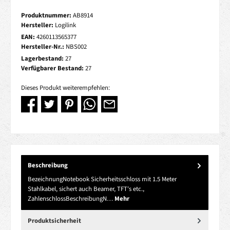
Produktnummer:
AB8914
Hersteller:
Logilink
EAN:
4260113565377
Hersteller-Nr.:
NBS002
Lagerbestand:
27
Verfügbarer Bestand:
27
Dieses Produkt weiterempfehlen:
Beschreibung
BezeichnungNotebook Sicherheitsschloss mit 1.5 Meter
Stahlkabel, sichert auch Beamer, TFT's etc.,
ZahlenschlossBeschreibungN…
Mehr
Produktsicherheit