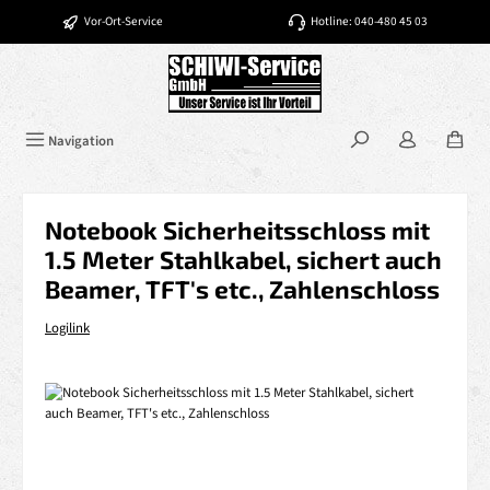
Zum Hauptinhalt springen
Vor-Ort-Service
Hotline: 040-480 45 03
Navigation
Notebook Sicherheitsschloss mit
1.5 Meter Stahlkabel, sichert auch
Beamer, TFT's etc., Zahlenschloss
Logilink
Bildergalerie überspringen