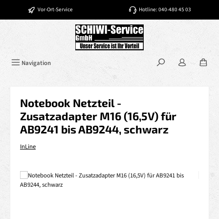
Zum Hauptinhalt springen
Vor-Ort-Service
Hotline: 040-480 45 03
Navigation
Notebook Netzteil -
Zusatzadapter M16 (16,5V) für
AB9241 bis AB9244, schwarz
InLine
Bildergalerie überspringen