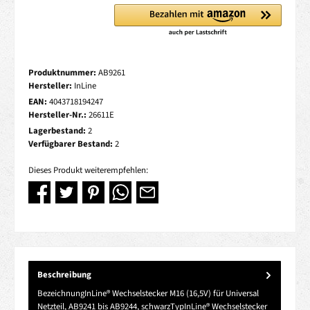
Produktnummer:
AB9261
Hersteller:
InLine
EAN:
4043718194247
Hersteller-Nr.:
26611E
Lagerbestand:
2
Verfügbarer Bestand:
2
Dieses Produkt weiterempfehlen:
Beschreibung
BezeichnungInLine® Wechselstecker M16 (16,5V) für Universal
Netzteil, AB9241 bis AB9244, schwarzTypInLine® Wechselstecker