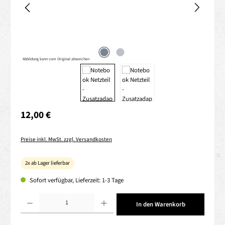
Abbildung kann vom Original abweichen
Regulärer Preis:
12,00 €
Preise inkl. MwSt. zzgl. Versandkosten
2x ab Lager lieferbar
Sofort verfügbar, Lieferzeit: 1-3 Tage
Produkt Anzahl: Gib den gewünschten Wert ein oder benutze die Schaltflächen um die 
In den Warenkorb