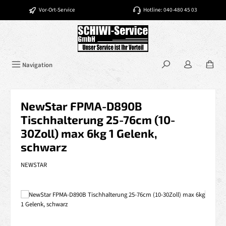
Zum Hauptinhalt springen
Vor-Ort-Service
Hotline: 040-480 45 03
Navigation
NewStar FPMA-D890B
Tischhalterung 25-76cm (10-
30Zoll) max 6kg 1 Gelenk,
schwarz
NEWSTAR
Bildergalerie überspringen