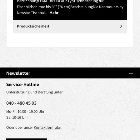
BezeichnungFPMA-D890BLACKTypTischhalterung für
Flachbildschirme bis 30" (76 cm)BeschreibungDie Neomounts by
Newstar Tischhal…
Mehr
Produktsicherheit
Newsletter
Service-Hotline
Unterstützung und Beratung unter:
040 - 480 45 03
Mo-Fr: 10:00 - 19:00 Uhr
Sa: 10-16 Uhr
Oder über unser
Kontaktformular
.