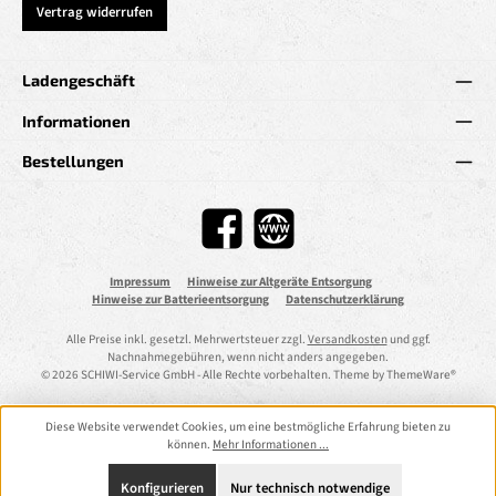
Vertrag widerrufen
Ladengeschäft
Informationen
Bestellungen
Facebook
Website
Impressum
Hinweise zur Altgeräte Entsorgung
Hinweise zur Batterieentsorgung
Datenschutzerklärung
Alle Preise inkl. gesetzl. Mehrwertsteuer zzgl.
Versandkosten
und ggf.
Nachnahmegebühren, wenn nicht anders angegeben.
© 2026 SCHIWI-Service GmbH - Alle Rechte vorbehalten. Theme by
ThemeWare®
Diese Website verwendet Cookies, um eine bestmögliche Erfahrung bieten zu
können.
Mehr Informationen ...
Konfigurieren
Nur technisch notwendige