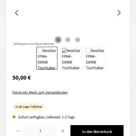
Abbildung kann vom Original abweichen
Regulärer Preis:
50,00 €
Preise inkl. MwSt. zzgl. Versandkosten
1x ab Lager lieferbar
Sofort verfügbar, Lieferzeit: 1-3 Tage
Produkt Anzahl: Gib den gewünschten Wert ein oder benutze die Schaltflächen um die 
In den Warenkorb