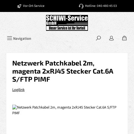
Zum Hauptinhalt springen
Vor-Ort-Service
Hotline: 040-480 45 03
Navigation
Netzwerk Patchkabel 2m,
magenta 2xRJ45 Stecker Cat.6A
S/FTP PIMF
Logilink
Bildergalerie überspringen