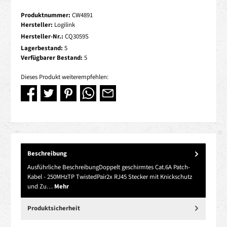
Produktnummer:
CW4891
Hersteller:
Logilink
Hersteller-Nr.:
CQ3059S
Lagerbestand:
5
Verfügbarer Bestand:
5
Dieses Produkt weiterempfehlen:
Beschreibung
Ausführliche BeschreibungDoppelt geschirmtes Cat.6A Patch-
Kabel - 250MHzTP TwistedPair2x RJ45 Stecker mit Knickschutz
und Zu…
Mehr
Produktsicherheit