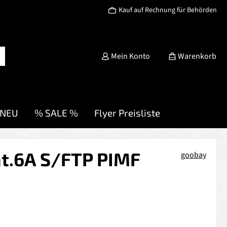
Kauf auf Rechnung für Behörden
Mein Konto
Warenkorb
NEU
% SALE %
Flyer Preisliste
at.6A S/FTP PIMF
goobay
s: