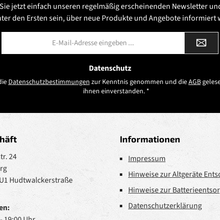
Sie jetzt einfach unseren regelmäßig erscheinenden Newsletter un
nter den Ersten sein, über neue Produkte und Angebote informiert
E-
Mail-
Adresse
*
Datenschutz
die
Datenschutzbestimmungen
zur Kenntnis genommen und die
AGB
gelese
ihnen einverstanden.
*
häft
Informationen
r. 24
Impressum
rg
Hinweise zur Altgeräte Ent
 U1 Hudtwalckerstraße
Hinweise zur Batterieentso
Datenschutzerklärung
en:
 - 19:00 Uhr