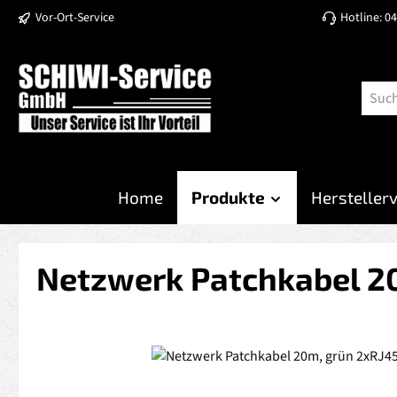
Vor-Ort-Service
Hotline: 0
 Hauptinhalt springen
Zur Suche springen
Zur Hauptnavigation springen
Home
Produkte
Hersteller
Netzwerk Patchkabel 20
Bildergalerie überspringen