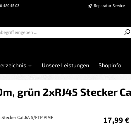
40-480 45 03
Reparatur-Service
verzeichnis
Unsere Leistungen
Shopinfo
m, grün 2xRJ45 Stecker C
Regulärer Prei
17,99 €