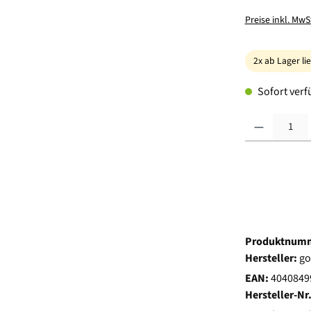
Preise inkl. MwS
2x ab Lager li
Sofort verfü
Produkt Anzahl:
Produktnum
Hersteller:
go
EAN:
4040849
Hersteller-Nr