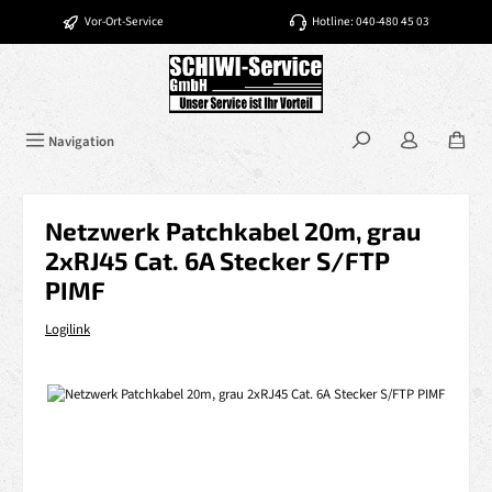
Zum Hauptinhalt springen
Vor-Ort-Service
Hotline: 040-480 45 03
Navigation
Netzwerk Patchkabel 20m, grau
2xRJ45 Cat. 6A Stecker S/FTP
PIMF
Logilink
Bildergalerie überspringen