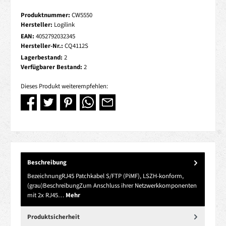
Produktnummer:
CW5550
Hersteller:
Logilink
EAN:
4052792032345
Hersteller-Nr.:
CQ4112S
Lagerbestand:
2
Verfügbarer Bestand:
2
Dieses Produkt weiterempfehlen:
Beschreibung
BezeichnungRJ45 Patchkabel S/FTP (PiMF), LSZH-konform,
(grau)BeschreibungZum Anschluss ihrer Netzwerkkomponenten
mit 2x RJ45…
Mehr
Produktsicherheit