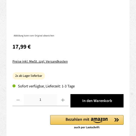
Abbildung kann vom Original abweichen
Regulärer Preis:
17,99 €
Preise inkl. MwSt. zzgl. Versandkosten
2x ab Lager lieferbar
Sofort verfügbar, Lieferzeit: 1-3 Tage
Produkt Anzahl: Gib den gewünschten Wert ein oder benutze die Schaltflächen um die 
In den Warenkorb