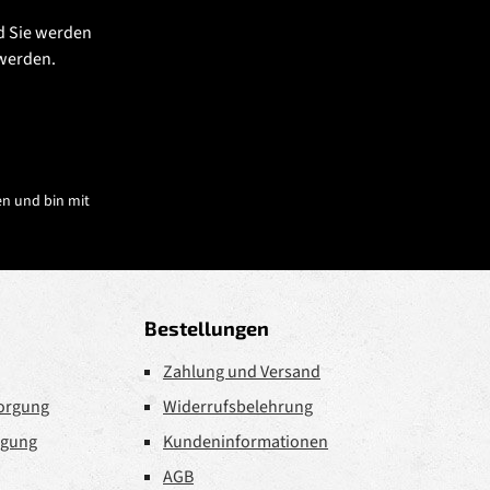
d Sie werden
 werden.
n und bin mit
Bestellungen
Zahlung und Versand
sorgung
Widerrufsbelehrung
rgung
Kundeninformationen
AGB