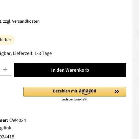
t. zzgl. Versandkosten
eferbar
gbar, Lieferzeit: 1-3 Tage
 Gib den gewünschten Wert ein oder benutze die Schaltflächen um die Anza
In den Warenkorb
mer:
CW4034
gilink
024418