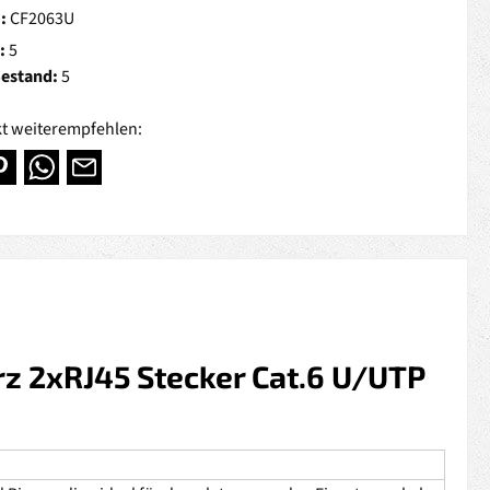
.:
CF2063U
:
5
Bestand:
5
t weiterempfehlen:
z 2xRJ45 Stecker Cat.6 U/UTP