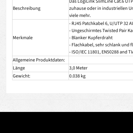
Das LogiLink SlimLine Cat.6 UT
Beschreibung
zuhause oder in industriellen U
viele mehr.
- RJ45 Patchkabel 6, U/UTP 32 
- Ungeschirmtes Twisted Pair Ka
Merkmale
- Blanker Kupferdraht
- Flachkabel, sehr schlank und f
- ISO/IEC 11801, EN50288 and TI
Allgemeine Produktdaten:
Länge
3,0 Meter
Gewicht:
0.038 kg