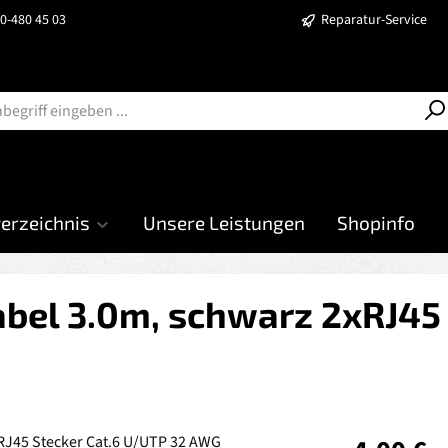
40-480 45 03
Reparatur-Service
verzeichnis
Unsere Leistungen
Shopinfo
bel 3.0m, schwarz 2xRJ45 
Regulärer Prei