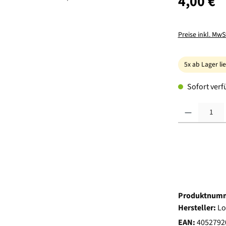
4,00 €
Preise inkl. MwS
5x ab Lager li
Sofort verfü
Produkt Anzahl:
Produktnum
Hersteller:
Lo
EAN:
4052792