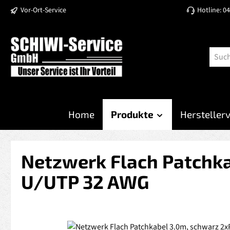
Vor-Ort-Service
Hotline: 0
 Hauptinhalt springen
Zur Suche springen
Zur Hauptnavigation springen
Home
Produkte
Hersteller
Netzwerk Flach Patchka
U/UTP 32 AWG
Bildergalerie überspringen