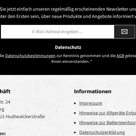
Sie jetzt einfach unseren regelmäßig erscheinenden Newsletter un
nter den Ersten sein, über neue Produkte und Angebote informiert
E-
Mail-
Adresse
*
Datenschutz
die
Datenschutzbestimmungen
zur Kenntnis genommen und die
AGB
gelese
ihnen einverstanden.
*
häft
Informationen
r. 24
Impressum
rg
Hinweise zur Altgeräte Ent
 U1 Hudtwalckerstraße
Hinweise zur Batterieentso
Datenschutzerklärung
en: