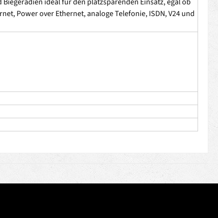
Biegeradien ideal für den platzsparenden Einsatz, egal ob
ernet, Power over Ethernet, analoge Telefonie, ISDN, V24 und