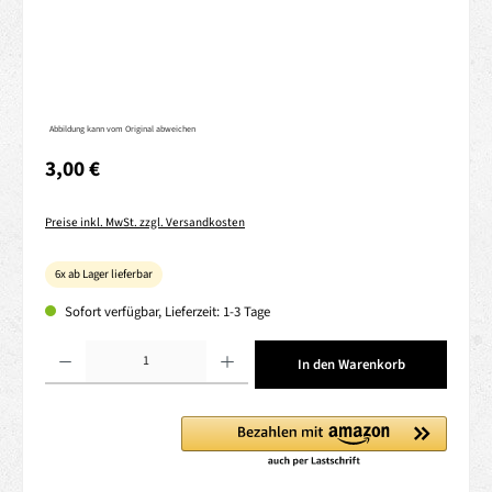
Abbildung kann vom Original abweichen
Regulärer Preis:
3,00 €
Preise inkl. MwSt. zzgl. Versandkosten
6x ab Lager lieferbar
Sofort verfügbar, Lieferzeit: 1-3 Tage
Produkt Anzahl: Gib den gewünschten Wert ein oder benutze die Schaltflächen um die 
In den Warenkorb