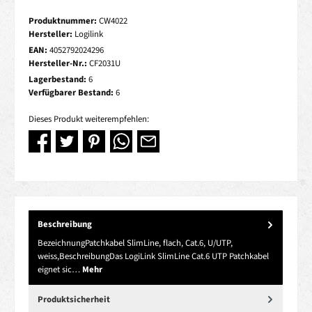
Produktnummer:
CW4022
Hersteller:
Logilink
EAN:
4052792024296
Hersteller-Nr.:
CF2031U
Lagerbestand:
6
Verfügbarer Bestand:
6
Dieses Produkt weiterempfehlen:
Beschreibung
BezeichnungPatchkabel SlimLine, flach, Cat.6, U/UTP,
weiss,BeschreibungDas LogiLink SlimLine Cat.6 UTP Patchkabel
eignet sic…
Mehr
Produktsicherheit