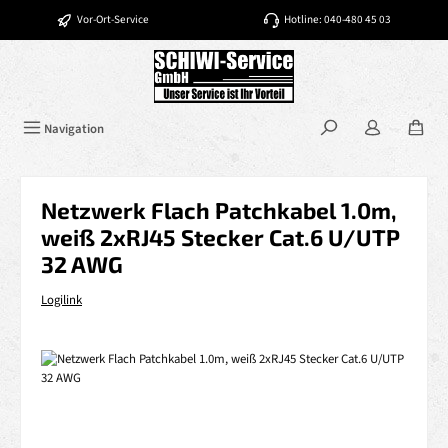
Zum Hauptinhalt springen
Vor-Ort-Service
Hotline: 040-480 45 03
Navigation
Netzwerk Flach Patchkabel 1.0m,
weiß 2xRJ45 Stecker Cat.6 U/UTP
32 AWG
Logilink
Bildergalerie überspringen