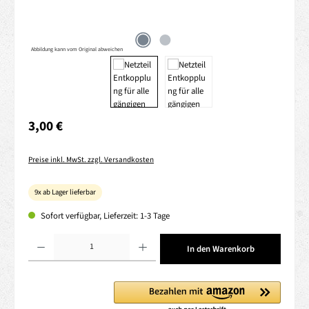
Abbildung kann vom Original abweichen
Regulärer Preis:
3,00 €
Preise inkl. MwSt. zzgl. Versandkosten
9x ab Lager lieferbar
Sofort verfügbar, Lieferzeit: 1-3 Tage
Produkt Anzahl: Gib den gewünschten Wert ein oder benutze die Schaltflächen um die 
In den Warenkorb