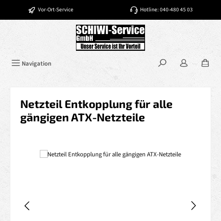
Zum Hauptinhalt springen
Vor-Ort-Service
Hotline: 040-480 45 03
Navigation
Netzteil Entkopplung für alle
gängigen ATX-Netzteile
Bildergalerie überspringen