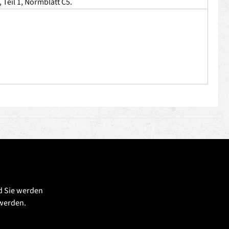
 Teil 1, Normblatt C5.
d Sie werden
 werden.