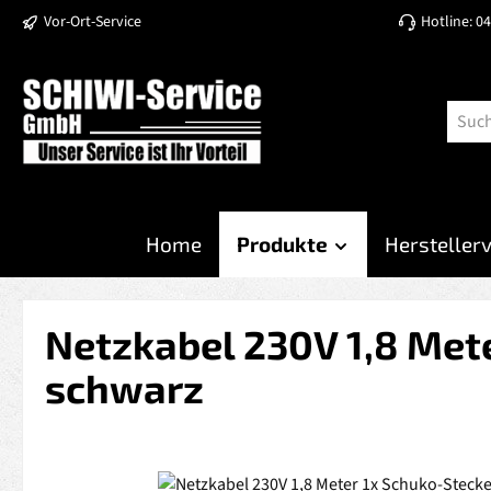
Vor-Ort-Service
Hotline: 0
 Hauptinhalt springen
Zur Suche springen
Zur Hauptnavigation springen
Home
Produkte
Hersteller
Netzkabel 230V 1,8 Mete
schwarz
Bildergalerie überspringen