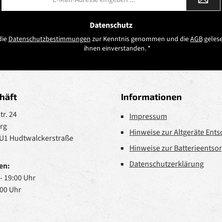
Mail-
Adresse
*
Datenschutz
die
Datenschutzbestimmungen
zur Kenntnis genommen und die
AGB
gelese
ihnen einverstanden.
*
häft
Informationen
r. 24
Impressum
rg
Hinweise zur Altgeräte Ent
 U1 Hudtwalckerstraße
Hinweise zur Batterieentso
Datenschutzerklärung
en:
 - 19:00 Uhr
:00 Uhr