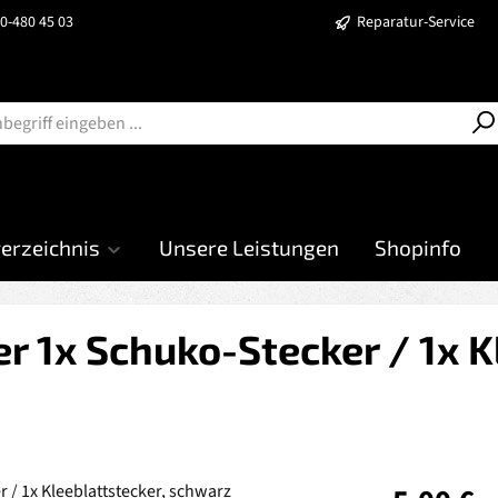
40-480 45 03
Reparatur-Service
verzeichnis
Unsere Leistungen
Shopinfo
r 1x Schuko-Stecker / 1x K
Regulärer Prei