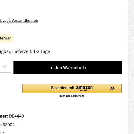
t. zzgl. Versandkosten
eferbar
gbar, Lieferzeit: 1-3 Tage
 Gib den gewünschten Wert ein oder benutze die Schaltflächen um die Anza
In den Warenkorb
mer:
DE4440
.:
68004
:
4