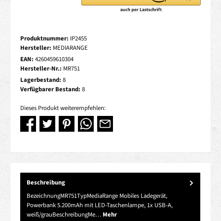
Produktnummer:
IP2455
Hersteller:
MEDIARANGE
EAN:
4260459610304
Hersteller-Nr.:
MR751
Lagerbestand:
8
Verfügbarer Bestand:
8
Dieses Produkt weiterempfehlen:
Beschreibung
BezeichnungMR751TypMediaRange Mobiles Ladegerät,
Powerbank 5.200mAh mit LED-Taschenlampe, 1x USB-A,
weiß/grauBeschreibungMe…
Mehr