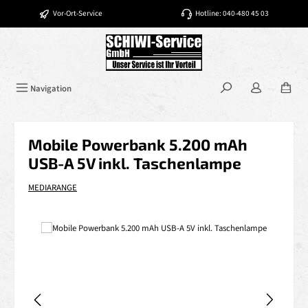
Zum Hauptinhalt springen
Vor-Ort-Service
Hotline: 040-480 45 03
Navigation
Mobile Powerbank 5.200 mAh
USB-A 5V inkl. Taschenlampe
MEDIARANGE
Bildergalerie überspringen