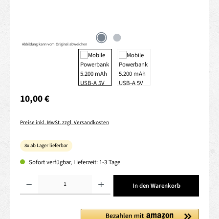
Abbildung kann vom Original abweichen
Regulärer Preis:
10,00 €
Preise inkl. MwSt. zzgl. Versandkosten
8x ab Lager lieferbar
Sofort verfügbar, Lieferzeit: 1-3 Tage
Produkt Anzahl: Gib den gewünschten Wert ein oder benutze die Schaltflächen um die 
In den Warenkorb