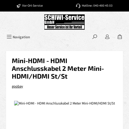
Zum Hauptinhalt springen
Vor-Ort-Service
Hotline: 040-480 45 03
Navigation
Mini-HDMI - HDMI
Anschlusskabel 2 Meter Mini-
HDMI/HDMI St/St
goobay
Bildergalerie überspringen