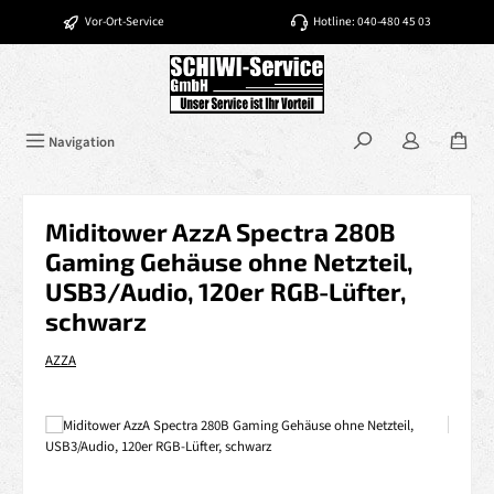
Zum Hauptinhalt springen
Vor-Ort-Service
Hotline: 040-480 45 03
Navigation
Miditower AzzA Spectra 280B
Gaming Gehäuse ohne Netzteil,
USB3/Audio, 120er RGB-Lüfter,
schwarz
AZZA
Bildergalerie überspringen