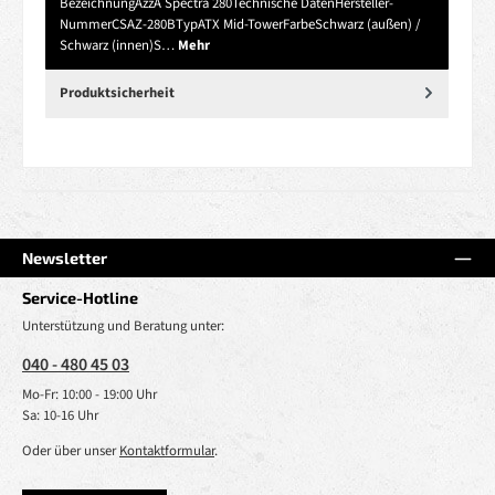
BezeichnungAzzA Spectra 280Technische DatenHersteller-
NummerCSAZ-280BTypATX Mid-TowerFarbeSchwarz (außen) /
Schwarz (innen)S…
Mehr
Produktsicherheit
Newsletter
Service-Hotline
Unterstützung und Beratung unter:
040 - 480 45 03
Mo-Fr: 10:00 - 19:00 Uhr
Sa: 10-16 Uhr
Oder über unser
Kontaktformular
.