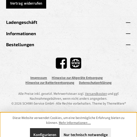
Vertrag widerrufen
Ladengeschäft
Informationen
Bestellungen
Facebook
Website
Impressum
Hinweise zur Altgeräte Entsorgung
Hinweise zur Batterieentsorgung
Datenschutzerklärung
Alle Preise inkl. gesetzl. Mehrwertsteuer zzgl.
Versandkosten
und ggf.
Nachnahmegebühren, wenn nicht anders angegeben.
© 2026 SCHIWI-Service GmbH - Alle Rechte vorbehalten. Theme by
ThemeWare®
Diese Website verwendet Cookies, um eine bestmögliche Erfahrung bieten zu
können.
Mehr Informationen ...
Konfigurieren
Nur technisch notwendige