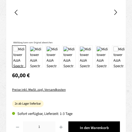
Abbildung kann vom Original abweichen
Regulärer Preis:
60,00 €
Preise inkl. MwSt. zzgl. Versandkosten
2x ab Lager lieferbar
Sofort verfügbar, Lieferzeit: 1-3 Tage
Produkt Anzahl: Gib den gewünschten Wert ein oder benutze die Schaltflächen um die 
In den Warenkorb