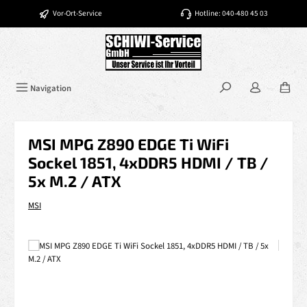
Zum Hauptinhalt springen
Vor-Ort-Service
Hotline: 040-480 45 03
Navigation
MSI MPG Z890 EDGE Ti WiFi
Sockel 1851, 4xDDR5 HDMI / TB /
5x M.2 / ATX
MSI
Bildergalerie überspringen