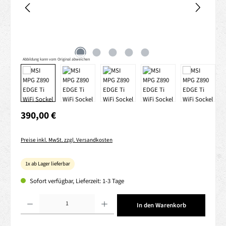
Abbildung kann vom Original abweichen
Regulärer Preis:
390,00 €
Preise inkl. MwSt. zzgl. Versandkosten
1x ab Lager lieferbar
Sofort verfügbar, Lieferzeit: 1-3 Tage
Produkt Anzahl: Gib den gewünschten Wert ein oder benutze die Schaltflächen um die 
In den Warenkorb