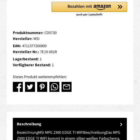
Produktnummer:
CD5730
Hersteller:
MSI
EAN:
4711377260800
Hersteller-Nr.:
7E19-001R
Lagerbestand:
1
Verfügbarer Bestand:
1
Dieses Produkt weiterempfehlen:
Beschreibung
BezeichnungMSI MPG Z890 EDGE TI WIFIBeschreibungDas MPG
Z890 EDGE TI WIFI kommt in einem silber-weißen Farbschema,