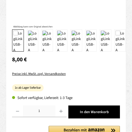
Abbildung kann vom Original abweichen
Regulärer Preis:
8,00 €
Preise inkl. MwSt. zzgl. Versandkosten
1x ab Lager lieferbar
Sofort verfügbar, Lieferzeit: 1-3 Tage
Produkt Anzahl: Gib den gewünschten Wert ein oder benutze die Schaltflächen um die 
In den Warenkorb