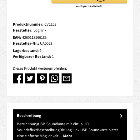
Produktnummer:
CV1153
Hersteller:
Logilink
EAN:
4260113566183
Hersteller-Nr.:
UA0053
Lagerbestand:
1
Verfügbarer Bestand:
1
Dieses Produkt weiterempfehlen:
Beschreibung
BezeichnungUSB Soundkarte mit Virtual 3D
SoundeffektBeschreibungDie LogiLink USB Soundkarte bietet
eine einfache Möglichkeit…
Mehr