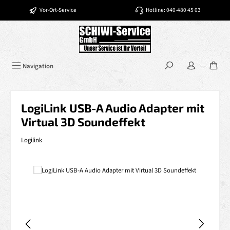
Zum Hauptinhalt springen
Vor-Ort-Service
Hotline: 040-480 45 03
Navigation
LogiLink USB-A Audio Adapter mit
Virtual 3D Soundeffekt
Logilink
Bildergalerie überspringen