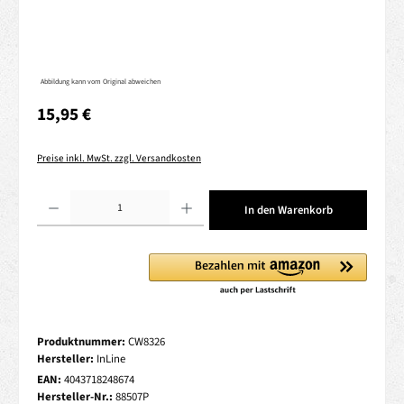
Abbildung kann vom Original abweichen
Regulärer Preis:
15,95 €
Preise inkl. MwSt. zzgl. Versandkosten
Produkt Anzahl: Gib den gewünschten Wert ein oder benutze die Schaltflächen um die 
In den Warenkorb
Produktnummer:
CW8326
Hersteller:
InLine
EAN:
4043718248674
Hersteller-Nr.:
88507P