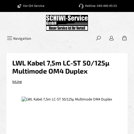
Zum Hauptinhalt springen
Vor-Ort-Service
Hotline: 040-480 45 03
Navigation
LWL Kabel 7,5m LC-ST 50/125µ
Multimode OM4 Duplex
InLine
Bildergalerie überspringen