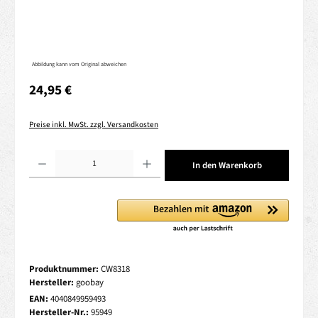
Abbildung kann vom Original abweichen
Regulärer Preis:
24,95 €
Preise inkl. MwSt. zzgl. Versandkosten
Produkt Anzahl: Gib den gewünschten Wert ein oder benutze die Schaltflächen um die 
In den Warenkorb
Produktnummer:
CW8318
Hersteller:
goobay
EAN:
4040849959493
Hersteller-Nr.:
95949