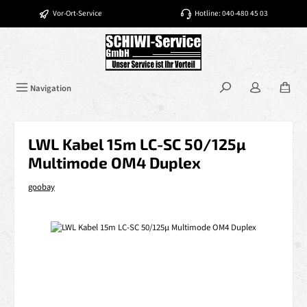
Zum Hauptinhalt springen
Vor-Ort-Service
Hotline: 040-480 45 03
Navigation
LWL Kabel 15m LC-SC 50/125µ
Multimode OM4 Duplex
goobay
Bildergalerie überspringen