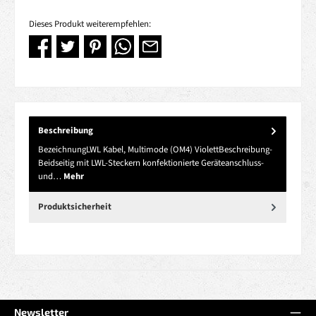
Dieses Produkt weiterempfehlen:
Beschreibung
BezeichnungLWL Kabel, Multimode (OM4) ViolettBeschreibung-
Beidseitig mit LWL-Steckern konfektionierte Geräteanschluss-
und…
Mehr
Produktsicherheit
Newsletter