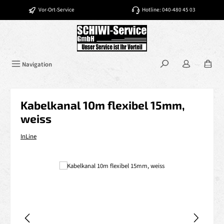
Zum Hauptinhalt springen
Vor-Ort-Service
Hotline: 040-480 45 03
Navigation
Kabelkanal 10m flexibel 15mm,
weiss
InLine
Bildergalerie überspringen