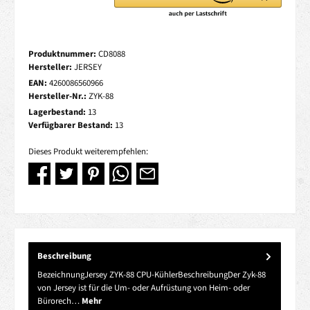
Produktnummer:
CD8088
Hersteller:
JERSEY
EAN:
4260086560966
Hersteller-Nr.:
ZYK-88
Lagerbestand:
13
Verfügbarer Bestand:
13
Dieses Produkt weiterempfehlen:
Beschreibung
BezeichnungJersey ZYK-88 CPU-KühlerBeschreibungDer Zyk-88
von Jersey ist für die Um- oder Aufrüstung von Heim- oder
Bürorech…
Mehr