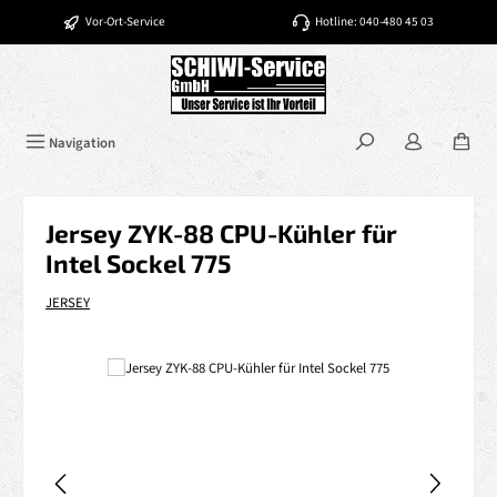
Zum Hauptinhalt springen
Vor-Ort-Service
Hotline: 040-480 45 03
Navigation
Jersey ZYK-88 CPU-Kühler für
Intel Sockel 775
JERSEY
Bildergalerie überspringen