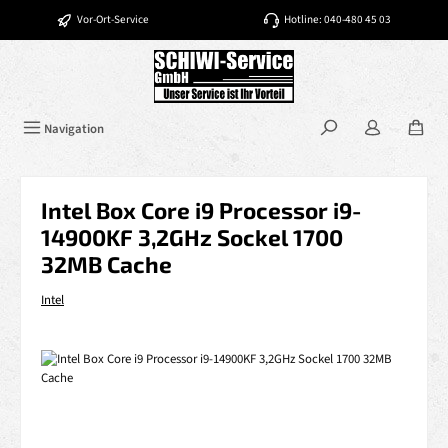
Zum Hauptinhalt springen
Vor-Ort-Service
Hotline: 040-480 45 03
Navigation
Intel Box Core i9 Processor i9-
14900KF 3,2GHz Sockel 1700
32MB Cache
Intel
Bildergalerie überspringen