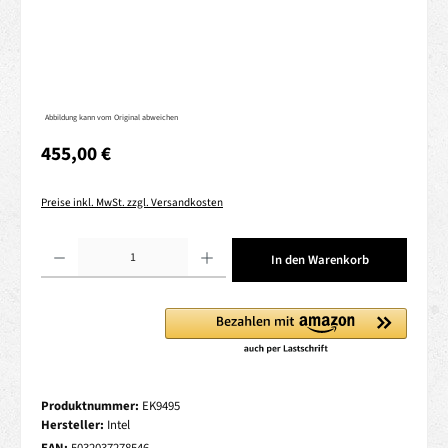
Abbildung kann vom Original abweichen
Regulärer Preis:
455,00 €
Preise inkl. MwSt. zzgl. Versandkosten
Produkt Anzahl: Gib den gewünschten Wert ein oder benutze die Schaltflächen um die 
In den Warenkorb
Produktnummer:
EK9495
Hersteller:
Intel