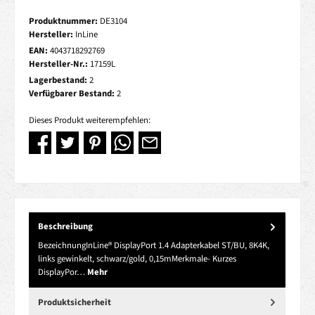
Produktnummer:
DE3104
Hersteller:
InLine
EAN:
4043718292769
Hersteller-Nr.:
17159L
Lagerbestand:
2
Verfügbarer Bestand:
2
Dieses Produkt weiterempfehlen:
Beschreibung
BezeichnungInLine® DisplayPort 1.4 Adapterkabel ST/BU, 8K4K,
links gewinkelt, schwarz/gold, 0,15mMerkmale- Kurzes
DisplayPor…
Mehr
Produktsicherheit