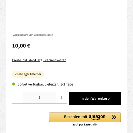
Abbildung kann vom Original abweichen
Regulärer Preis:
10,00 €
Preise inkl. MwSt. zzgl. Versandkosten
2x ab Lager lieferbar
Sofort verfügbar, Lieferzeit: 1-3 Tage
Produkt Anzahl: Gib den gewünschten Wert ein oder benutze die Schaltflächen um die 
In den Warenkorb