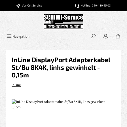
Zum Hauptinhalt springen
Vor-Ort-Service
Hotline: 040-480 45 03
Navigation
InLine DisplayPort Adapterkabel
St/Bu 8K4K, links gewinkelt -
0,15m
InLine
Bildergalerie überspringen