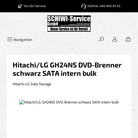
Zum Hauptinhalt springen
Vor-Ort-Service
Hotline: 040-480 45 03
Navigation
Hitachi/LG GH24NS DVD-Brenner
schwarz SATA intern bulk
Hitachi-LG Data Storage
Bildergalerie überspringen