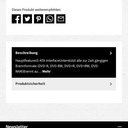
Dieses Produkt weiterempfehlen:
Beschreibung
HauptfeaturesS-ATA InterfaceUnterstützt alle zur Zeit gängigen
Brennformate (DVD-R, DVD-RW, DVD+R, DVD+RW, DVD-
RAM)Brennt au…
Mehr
Produktsicherheit
Newsletter