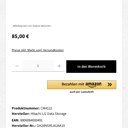
Abbildung kann vom Original abweichen
Regulärer Preis:
85,00 €
Preise inkl. MwSt. zzgl. Versandkosten
Produkt Anzahl: Gib den gewünschten Wert ein oder benutze die Schaltflächen um die 
In den Warenkorb
Produktnummer:
CM4122
Hersteller:
Hitachi-LG Data Storage
EAN:
8806084000491
Hersteller-Nr.:
GH24NS95.AUAA10