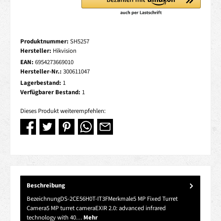
Produktnummer:
SH5257
Hersteller:
Hikvision
EAN:
6954273669010
Hersteller-Nr.:
300611047
Lagerbestand:
1
Verfügbarer Bestand:
1
Dieses Produkt weiterempfehlen:
Beschreibung
BezeichnungDS-2CE56H0T-IT3FMerkmale5 MP Fixed Turret
Camera5 MP turret cameraEXIR 2.0: advanced infrared
technology with 40…
Mehr