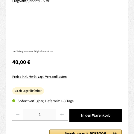
Abbildung kann vom Original abweichen
Regulärer Preis:
40,00 €
Preise inkl. MwSt. zzgl. Versandkosten
1x ab Lager lieferbar
Sofort verfügbar, Lieferzeit: 1-3 Tage
Produkt Anzahl: Gib den gewünschten Wert ein oder benutze die Schaltflächen um die 
In den Warenkorb