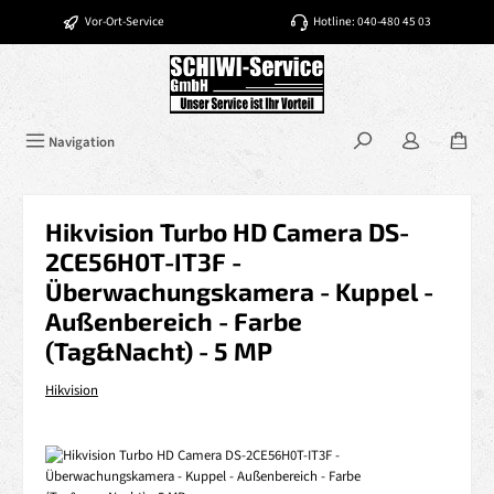
Zum Hauptinhalt springen
Vor-Ort-Service
Hotline: 040-480 45 03
Navigation
Hikvision Turbo HD Camera DS-
2CE56H0T-IT3F -
Überwachungskamera - Kuppel -
Außenbereich - Farbe
(Tag&Nacht) - 5 MP
Hikvision
Bildergalerie überspringen