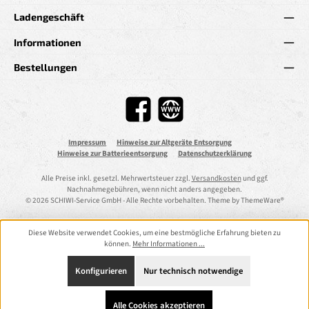
Ladengeschäft
Informationen
Bestellungen
Facebook
Website
Impressum
Hinweise zur Altgeräte Entsorgung
Hinweise zur Batterieentsorgung
Datenschutzerklärung
Alle Preise inkl. gesetzl. Mehrwertsteuer zzgl.
Versandkosten
und ggf.
Nachnahmegebühren, wenn nicht anders angegeben.
© 2026 SCHIWI-Service GmbH - Alle Rechte vorbehalten. Theme by
ThemeWare®
Diese Website verwendet Cookies, um eine bestmögliche Erfahrung bieten zu
können.
Mehr Informationen ...
Konfigurieren
Nur technisch notwendige
Alle Cookies akzeptieren