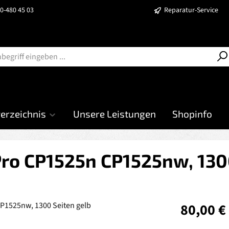
40-480 45 03
Reparatur-Service
verzeichnis
Unsere Leistungen
Shopinfo
Pro CP1525n CP1525nw, 130
Regulärer Prei
80,00 €