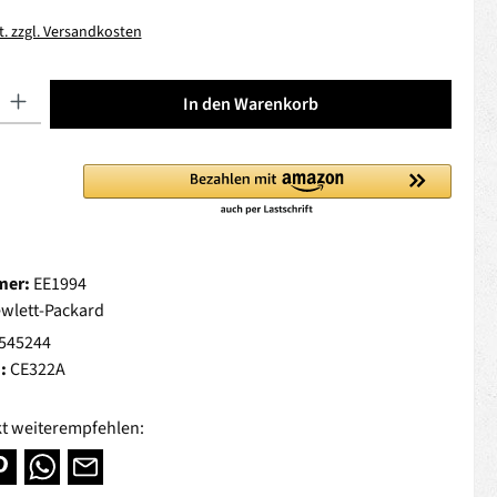
t. zzgl. Versandkosten
 Gib den gewünschten Wert ein oder benutze die Schaltflächen um die Anza
In den Warenkorb
mer:
EE1994
wlett-Packard
545244
.:
CE322A
t weiterempfehlen: