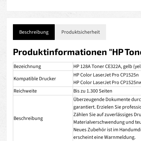
Beschreibung
Produktsicherheit
Produktinformationen "HP Tone
Bezeichnung
HP 128A Toner CE322A, gelb (ye
HP Color LaserJet Pro CP1525n
Kompatible Drucker
HP Color LaserJet Pro CP1525n
Reichweite
Bis zu 1.300 Seiten
Überzeugende Dokumente durch e
garantiert. Erzielen Sie profess
Zählen Sie auf zuverlässiges D
Beschreibung
Materialverschwendung und teur
Neues Zubehör ist im Handumdre
erscheint eine Warnmeldung.