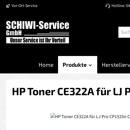
Vor-Ort-Service
Hotline: 0
 Hauptinhalt springen
Zur Suche springen
Zur Hauptnavigation springen
Home
Produkte
Hersteller
HP Toner CE322A für LJ 
Bildergalerie überspringen