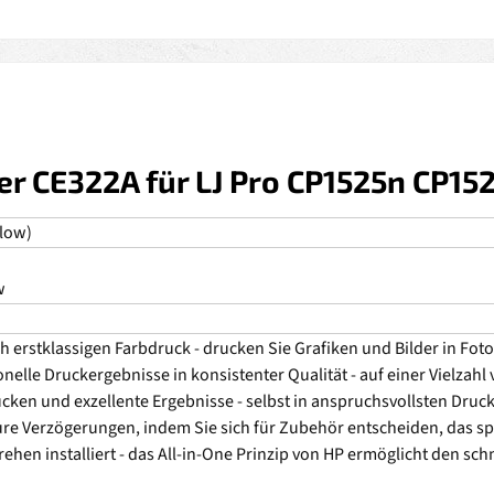
r CE322A für LJ Pro CP1525n CP152
llow)
w
rstklassigen Farbdruck - drucken Sie Grafiken und Bilder in Fotoq
ionelle Druckergebnisse in konsistenter Qualität - auf einer Vielzah
rucken und exzellente Ergebnisse - selbst in anspruchsvollsten D
e Verzögerungen, indem Sie sich für Zubehör entscheiden, das spez
hen installiert - das All-in-One Prinzip von HP ermöglicht den s