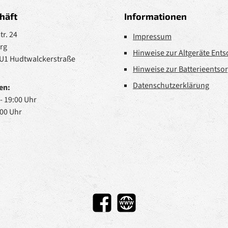
häft
Informationen
r. 24
Impressum
rg
Hinweise zur Altgeräte Ent
 U1 Hudtwalckerstraße
Hinweise zur Batterieentso
Datenschutzerklärung
en:
 - 19:00 Uhr
:00 Uhr
Facebook
Website