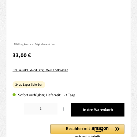
Abbildung kann vom Original abweichen
Regulärer Preis:
33,00 €
Preise inkl. MwSt. zzgl. Versandkosten
2x ab Lager lieferbar
Sofort verfügbar, Lieferzeit: 1-3 Tage
Produkt Anzahl: Gib den gewünschten Wert ein oder benutze die Schaltflächen um die 
In den Warenkorb