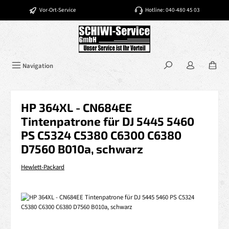
Zum Hauptinhalt springen
Vor-Ort-Service
Hotline: 040-480 45 03
Navigation
HP 364XL - CN684EE
Tintenpatrone für DJ 5445 5460
PS C5324 C5380 C6300 C6380
D7560 B010a, schwarz
Hewlett-Packard
Bildergalerie überspringen