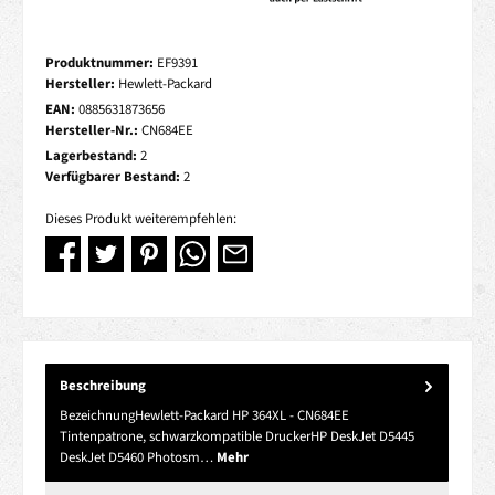
Produktnummer:
EF9391
Hersteller:
Hewlett-Packard
EAN:
0885631873656
Hersteller-Nr.:
CN684EE
Lagerbestand:
2
Verfügbarer Bestand:
2
Dieses Produkt weiterempfehlen:
Beschreibung
BezeichnungHewlett-Packard HP 364XL - CN684EE
Tintenpatrone, schwarzkompatible DruckerHP DeskJet D5445
DeskJet D5460 Photosm…
Mehr