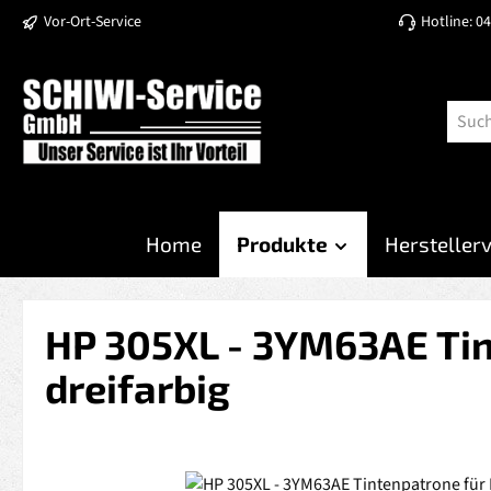
Vor-Ort-Service
Hotline: 0
 Hauptinhalt springen
Zur Suche springen
Zur Hauptnavigation springen
Home
Produkte
Hersteller
HP 305XL - 3YM63AE Tin
dreifarbig
Bildergalerie überspringen