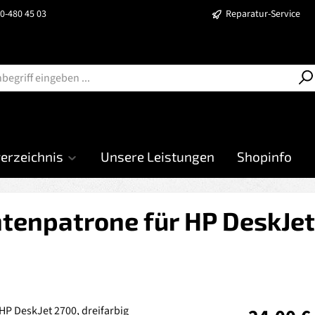
40-480 45 03
Reparatur-Service
verzeichnis
Unsere Leistungen
Shopinfo
tenpatrone für HP DeskJet
Regulärer Prei