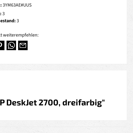
.:
3YM63AE#UUS
:
3
Bestand:
3
t weiterempfehlen:
 DeskJet 2700, dreifarbig"