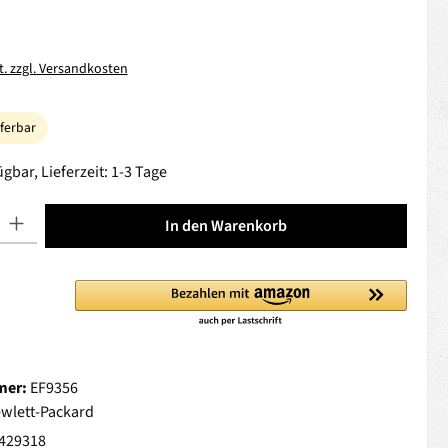
t. zzgl. Versandkosten
eferbar
gbar, Lieferzeit: 1-3 Tage
 Gib den gewünschten Wert ein oder benutze die Schaltflächen um die Anza
In den Warenkorb
mer:
EF9356
wlett-Packard
429318