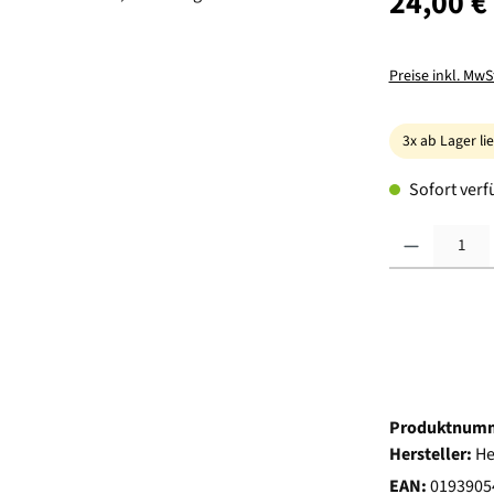
24,00 €
Preise inkl. MwS
3x ab Lager li
Sofort verfü
Produkt Anzahl:
Produktnum
Hersteller:
He
EAN:
0193905