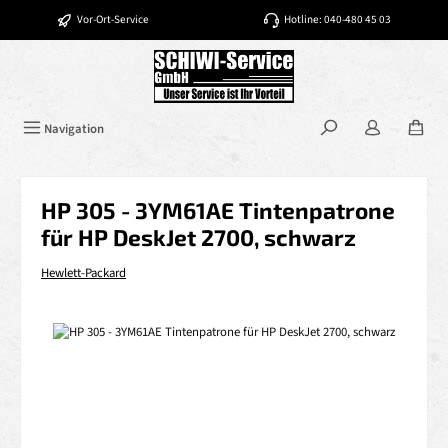
Zum Hauptinhalt springen
Vor-Ort-Service
Hotline: 040-480 45 03
Navigation
HP 305 - 3YM61AE Tintenpatrone
für HP DeskJet 2700, schwarz
Hewlett-Packard
Bildergalerie überspringen