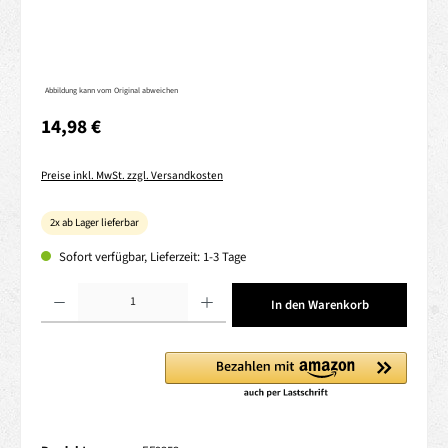
Abbildung kann vom Original abweichen
Regulärer Preis:
14,98 €
Preise inkl. MwSt. zzgl. Versandkosten
2x ab Lager lieferbar
Sofort verfügbar, Lieferzeit: 1-3 Tage
Produkt Anzahl: Gib den gewünschten Wert ein oder benutze die Schaltflächen um die 
In den Warenkorb