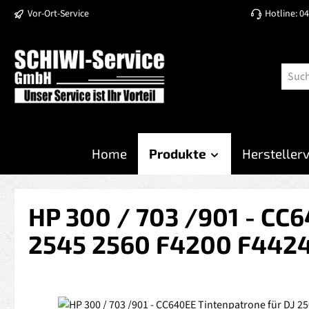
Vor-Ort-Service
Hotline: 0
 Hauptinhalt springen
Zur Suche springen
Zur Hauptnavigation springen
Home
Produkte
Hersteller
HP 300 / 703 /901 - CC
2545 2560 F4200 F4424
Bildergalerie überspringen