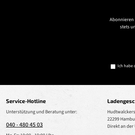
Abonnieren 
stets u
Ich habe 
Service-Hotline
Ladengesc
Unterstützung und Beratung unter:
Hudtwalckerst
22299 Hambu
040 - 480 45 03
Direkt an der