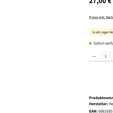
27,00 €
Preise inkl. MwS
1x ab Lager li
Sofort verfü
Produkt Anzahl:
Produktnum
Hersteller:
He
EAN:
0883585