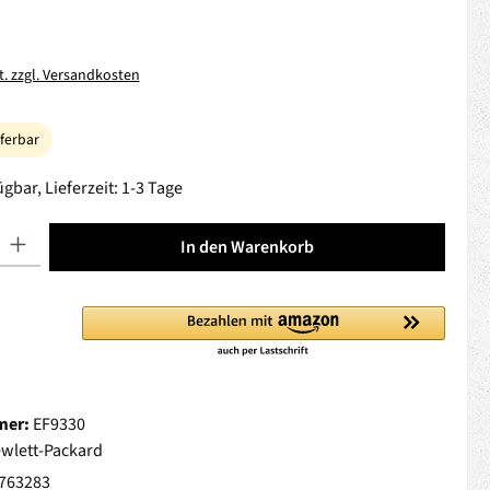
t. zzgl. Versandkosten
eferbar
gbar, Lieferzeit: 1-3 Tage
 Gib den gewünschten Wert ein oder benutze die Schaltflächen um die Anza
In den Warenkorb
mer:
EF9330
wlett-Packard
763283