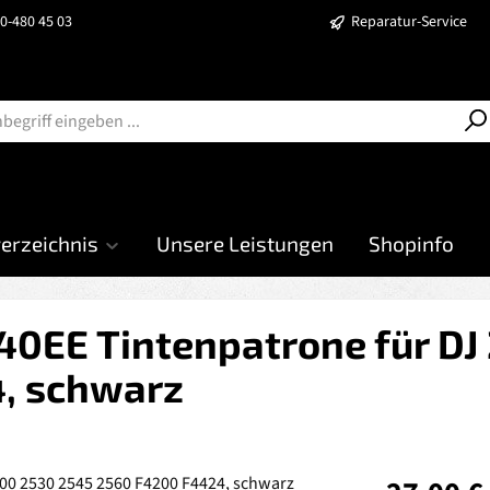
40-480 45 03
Reparatur-Service
verzeichnis
Unsere Leistungen
Shopinfo
640EE Tintenpatrone für DJ
, schwarz
Regulärer Prei