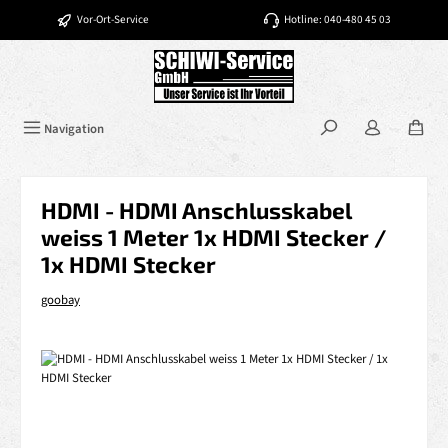
Zum Hauptinhalt springen
Vor-Ort-Service
Hotline: 040-480 45 03
Navigation
HDMI - HDMI Anschlusskabel
weiss 1 Meter 1x HDMI Stecker /
1x HDMI Stecker
goobay
Bildergalerie überspringen