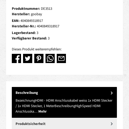
Produktnummer:
DE3513
Hersteller:
goobay
EAN:
4040849318917
Hersteller-Nr.:
4040849318917
Lagerbestand:
3
Verfügbarer Bestand:
3
Dieses Produkt weiterempfehlen:
Beschreibung
BezeichnungHDMI - HDMI Anschlusskabel weiss 1x HDMI Stecker
/ 1x HDMI Stecker, 1 MeterBeschreibungHighSpeed HDMI
Anschlusska…
Mehr
Produktsicherheit