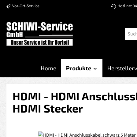
Vor-Ort-Service
Hotline: 0
 Hauptinhalt springen
Zur Suche springen
Zur Hauptnavigation springen
Home
Produkte
Hersteller
HDMI - HDMI Anschlussk
HDMI Stecker
Bildergalerie überspringen