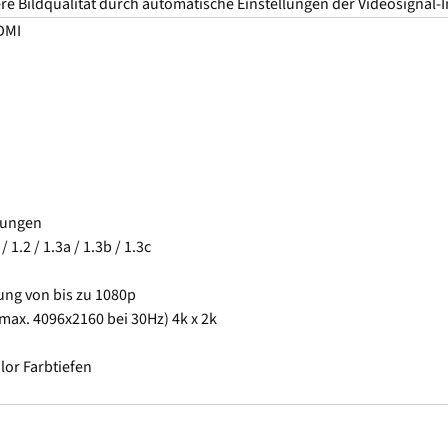
re Bildqualität durch automatische Einstellungen der Videosignal-I
DMI
ösungen
1.2 / 1.3a / 1.3b / 1.3c
ung von bis zu 1080p
max. 4096x2160 bei 30Hz) 4k x 2k
lor Farbtiefen