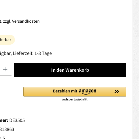
t. zzgl. Versandkosten
eferbar
gbar, Lieferzeit: 1-3 Tage
 Gib den gewünschten Wert ein oder benutze die Schaltflächen um die Anza
In den Warenkorb
mer:
DE3505
318863
:
5