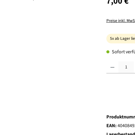
7,00 €
Preise inkl. MwS
5x ab Lager li
Sofort verfü
Produkt Anzahl:
Produktnum
EAN:
4040849
Lagerbestand