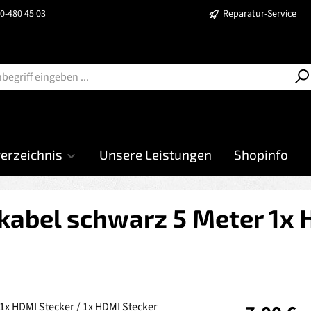
40-480 45 03
Reparatur-Service
verzeichnis
Unsere Leistungen
Shopinfo
abel schwarz 5 Meter 1x H
Regulärer Prei