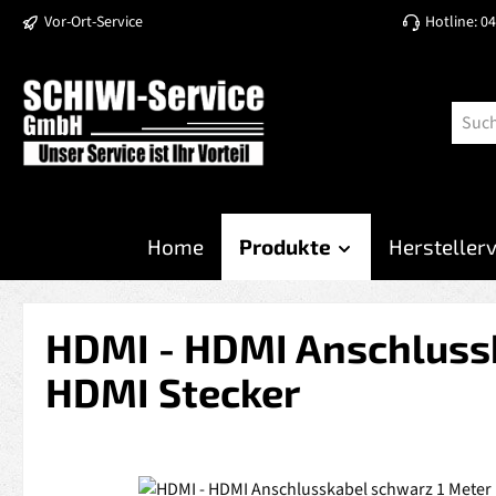
Vor-Ort-Service
Hotline: 0
 Hauptinhalt springen
Zur Suche springen
Zur Hauptnavigation springen
Home
Produkte
Hersteller
HDMI - HDMI Anschlussk
HDMI Stecker
Bildergalerie überspringen