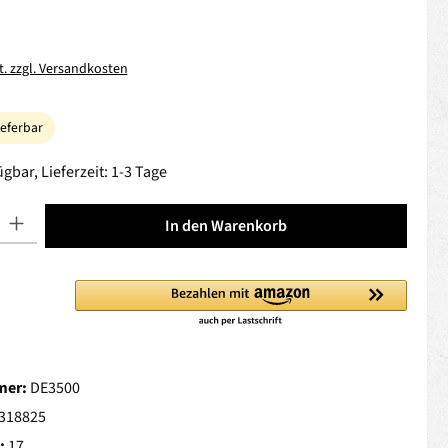
t. zzgl. Versandkosten
ieferbar
gbar, Lieferzeit: 1-3 Tage
 Gib den gewünschten Wert ein oder benutze die Schaltflächen um die Anza
In den Warenkorb
mer:
DE3500
318825
:
17