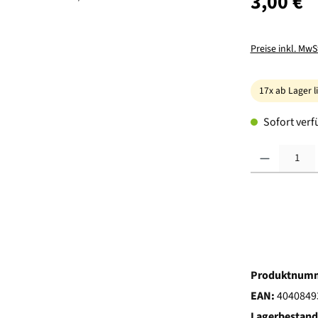
3,00 €
Preise inkl. MwS
17x ab Lager l
Sofort verfü
Produkt Anzahl:
Produktnum
EAN:
4040849
Lagerbestand