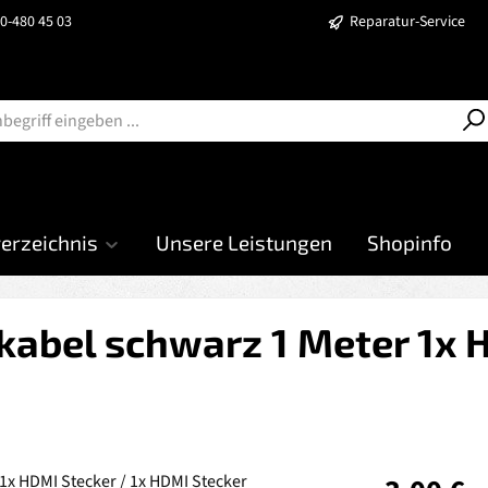
40-480 45 03
Reparatur-Service
verzeichnis
Unsere Leistungen
Shopinfo
abel schwarz 1 Meter 1x H
Regulärer Prei