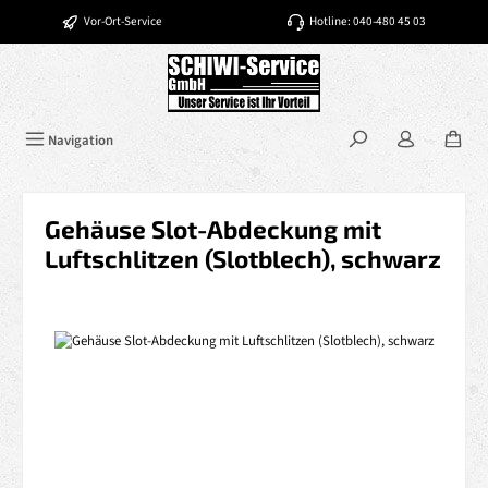
Zum Hauptinhalt springen
Vor-Ort-Service
Hotline: 040-480 45 03
Navigation
Gehäuse Slot-Abdeckung mit
Luftschlitzen (Slotblech), schwarz
Bildergalerie überspringen