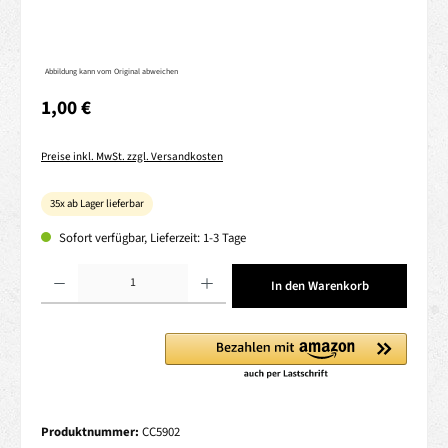
Abbildung kann vom Original abweichen
Regulärer Preis:
1,00 €
Preise inkl. MwSt. zzgl. Versandkosten
35x ab Lager lieferbar
Sofort verfügbar, Lieferzeit: 1-3 Tage
Produkt Anzahl: Gib den gewünschten Wert ein oder benutze die Schaltflächen um die 
In den Warenkorb
Produktnummer:
CC5902