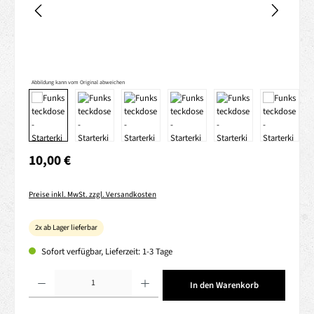
Abbildung kann vom Original abweichen
Regulärer Preis:
10,00 €
Preise inkl. MwSt. zzgl. Versandkosten
2x ab Lager lieferbar
Sofort verfügbar, Lieferzeit: 1-3 Tage
Produkt Anzahl: Gib den gewünschten Wert ein oder benutze die Schaltflächen um die 
In den Warenkorb