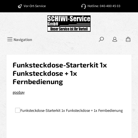
Zum Hauptinhalt springen
Vor-Ort-Service
Hotline: 040-480 45 03
Navigation
Funksteckdose-Starterkit 1x
Funksteckdose + 1x
Fernbedienung
goobay
Bildergalerie überspringen