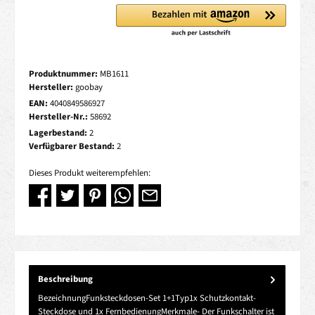
Produktnummer:
MB1611
Hersteller:
goobay
EAN:
4040849586927
Hersteller-Nr.:
58692
Lagerbestand:
2
Verfügbarer Bestand:
2
Dieses Produkt weiterempfehlen:
Beschreibung
BezeichnungFunksteckdosen-Set 1+1Typ1x Schutzkontakt-
Steckdose und 1x FernbedienungMerkmale- Der Funkschalter ist