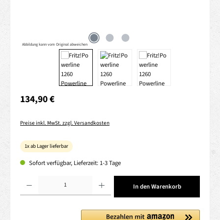
Abbildung kann vom Original abweichen
Regulärer Preis:
134,90 €
Preise inkl. MwSt. zzgl. Versandkosten
1x ab Lager lieferbar
Sofort verfügbar, Lieferzeit: 1-3 Tage
Produkt Anzahl: Gib den gewünschten Wert ein oder benutze die Schaltflächen um die 
In den Warenkorb