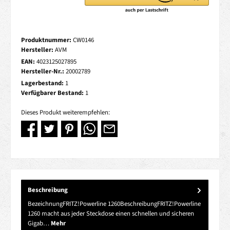
Produktnummer:
CW0146
Hersteller:
AVM
EAN:
4023125027895
Hersteller-Nr.:
20002789
Lagerbestand:
1
Verfügbarer Bestand:
1
Dieses Produkt weiterempfehlen:
Beschreibung
BezeichnungFRITZ!Powerline 1260BeschreibungFRITZ!Powerline
1260 macht aus jeder Steckdose einen schnellen und sicheren
Gigab…
Mehr