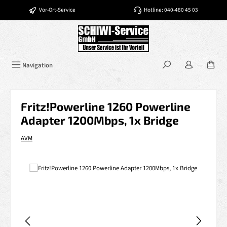
Zum Hauptinhalt springen
Vor-Ort-Service
Hotline: 040-480 45 03
Navigation
Fritz!Powerline 1260 Powerline
Adapter 1200Mbps, 1x Bridge
AVM
Bildergalerie überspringen