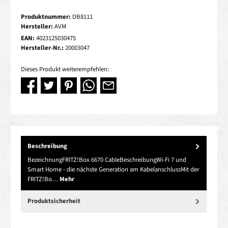
Produktnummer:
DB8111
Hersteller:
AVM
EAN:
4023125030475
Hersteller-Nr.:
20003047
Dieses Produkt weiterempfehlen:
Beschreibung
BezeichnungFRITZ!Box 6670 CableBeschreibungWi-Fi 7 und
Smart Home - die nächste Generation am KabelanschlussMit der
FRITZ!Bo…
Mehr
Produktsicherheit