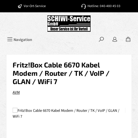
Zum Hauptinhalt springen
Vor-Ort-Service
Hotline: 040-480 45 03
Navigation
Fritz!Box Cable 6670 Kabel
Modem / Router / TK / VoIP /
GLAN / WiFi 7
AVM
Bildergalerie überspringen