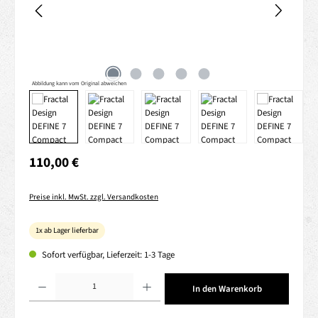
Abbildung kann vom Original abweichen
Regulärer Preis:
110,00 €
Preise inkl. MwSt. zzgl. Versandkosten
1x ab Lager lieferbar
Sofort verfügbar, Lieferzeit: 1-3 Tage
Produkt Anzahl: Gib den gewünschten Wert ein oder benutze die Schaltflächen um die 
In den Warenkorb