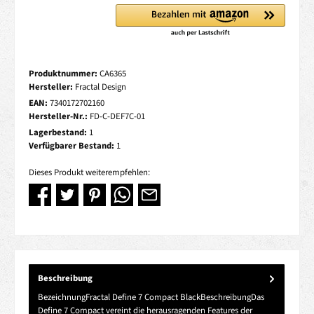
Produktnummer:
CA6365
Hersteller:
Fractal Design
EAN:
7340172702160
Hersteller-Nr.:
FD-C-DEF7C-01
Lagerbestand:
1
Verfügbarer Bestand:
1
Dieses Produkt weiterempfehlen:
Beschreibung
BezeichnungFractal Define 7 Compact BlackBeschreibungDas
Define 7 Compact vereint die herausragenden Features der