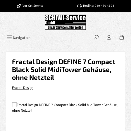
Zum Hauptinhalt springen
Vor-Ort-Service
Hotline: 040-480 45 03
Navigation
Fractal Design DEFINE 7 Compact
Black Solid MidiTower Gehäuse,
ohne Netzteil
Fractal Design
Bildergalerie überspringen