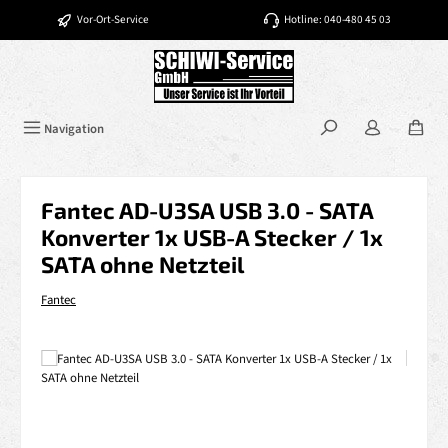
Zum Hauptinhalt springen
Vor-Ort-Service
Hotline: 040-480 45 03
Navigation
Fantec AD-U3SA USB 3.0 - SATA
Konverter 1x USB-A Stecker / 1x
SATA ohne Netzteil
Fantec
Bildergalerie überspringen