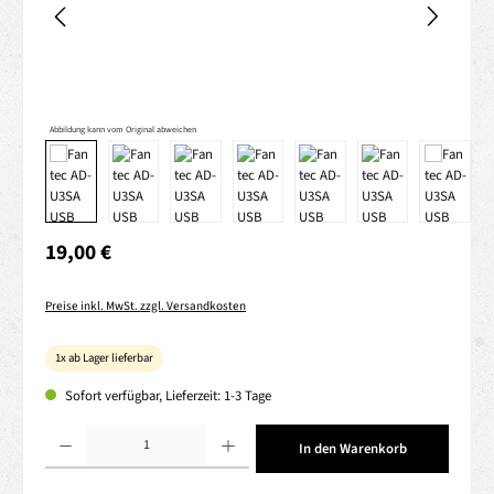
Abbildung kann vom Original abweichen
Regulärer Preis:
19,00 €
Preise inkl. MwSt. zzgl. Versandkosten
1x ab Lager lieferbar
Sofort verfügbar, Lieferzeit: 1-3 Tage
Produkt Anzahl: Gib den gewünschten Wert ein oder benutze die Schaltflächen um die 
In den Warenkorb