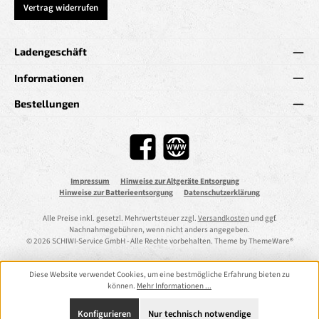
Vertrag widerrufen
Ladengeschäft
Informationen
Bestellungen
Facebook
Website
Impressum
Hinweise zur Altgeräte Entsorgung
Hinweise zur Batterieentsorgung
Datenschutzerklärung
Alle Preise inkl. gesetzl. Mehrwertsteuer zzgl.
Versandkosten
und ggf.
Nachnahmegebühren, wenn nicht anders angegeben.
© 2026 SCHIWI-Service GmbH - Alle Rechte vorbehalten. Theme by
ThemeWare®
Diese Website verwendet Cookies, um eine bestmögliche Erfahrung bieten zu
können.
Mehr Informationen ...
Konfigurieren
Nur technisch notwendige