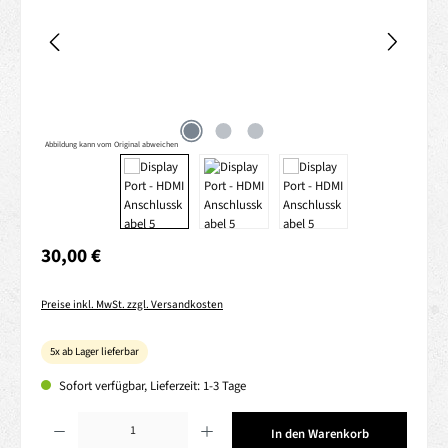
Abbildung kann vom Original abweichen
Regulärer Preis:
30,00 €
Preise inkl. MwSt. zzgl. Versandkosten
5x ab Lager lieferbar
Sofort verfügbar, Lieferzeit: 1-3 Tage
Produkt Anzahl: Gib den gewünschten Wert ein oder benutze die Schaltflächen um die 
In den Warenkorb