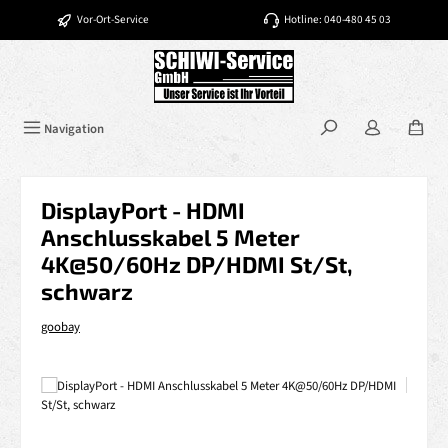
Zum Hauptinhalt springen
Vor-Ort-Service
Hotline: 040-480 45 03
Navigation
DisplayPort - HDMI
Anschlusskabel 5 Meter
4K@50/60Hz DP/HDMI St/St,
schwarz
goobay
Bildergalerie überspringen