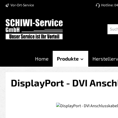
Vor-Ort-Service
Hotline: 0
 Hauptinhalt springen
Zur Suche springen
Zur Hauptnavigation springen
Home
Produkte
Hersteller
DisplayPort - DVI Ansch
Bildergalerie überspringen