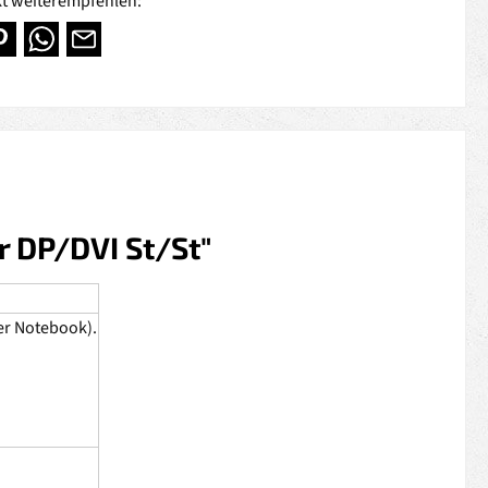
t weiterempfehlen:
r DP/DVI St/St"
er Notebook).