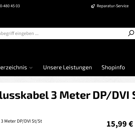
40-480 45 03
Reparatur-Service
verzeichnis
Unsere Leistungen
Shopinfo
lusskabel 3 Meter DP/DVI 
Regulärer Prei
15,99 €