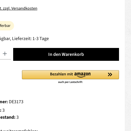
t. zzgl. Versandkosten
eferbar
gbar, Lieferzeit: 1-3 Tage
 Gib den gewünschten Wert ein oder benutze die Schaltflächen um die Anza
In den Warenkorb
mer:
DE3173
:
3
Bestand:
3