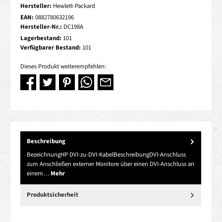
Hersteller:
Hewlett-Packard
EAN:
0882780632196
Hersteller-Nr.:
DC198A
Lagerbestand:
101
Verfügbarer Bestand:
101
Dieses Produkt weiterempfehlen:
Beschreibung
BezeichnungHP DVI-zu-DVI-KabelBeschreibungDVI-Anschluss
zum Anschließen externer Monitore über einen DVI-Anschluss an
einem…
Mehr
Produktsicherheit