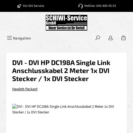
Zum Hauptinhalt springen
Vor-Ort-Service
Hotline: 040-480 45 03
Navigation
DVI - DVI HP DC198A Single Link
Anschlusskabel 2 Meter 1x DVI
Stecker / 1x DVI Stecker
Hewlett-Packard
Bildergalerie überspringen