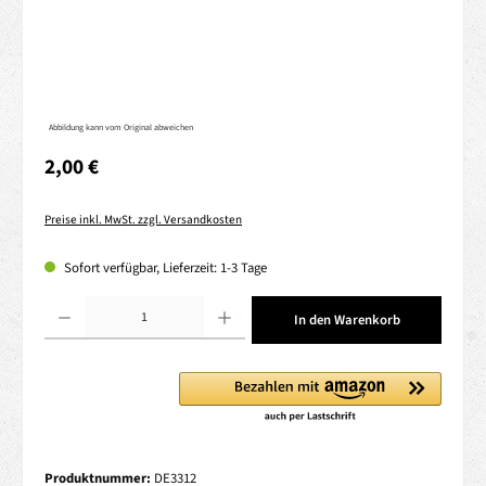
Abbildung kann vom Original abweichen
Regulärer Preis:
2,00 €
Preise inkl. MwSt. zzgl. Versandkosten
Sofort verfügbar, Lieferzeit: 1-3 Tage
Produkt Anzahl: Gib den gewünschten Wert ein oder benutze die Schaltflächen um die 
In den Warenkorb
Produktnummer:
DE3312