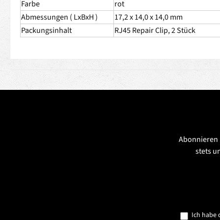
Farbe
rot
Abmessungen ( LxBxH )
17,2 x 14,0 x 14,0 mm
Packungsinhalt
RJ45 Repair Clip, 2 Stück
Abonnieren 
stets u
Ich habe 