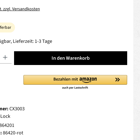
t. zzgl. Versandkosten
eferbar
gbar, Lieferzeit: 1-3 Tage
 Gib den gewünschten Wert ein oder benutze die Schaltflächen um die Anza
In den Warenkorb
mer:
CX3003
Lock
864201
.:
86420-rot