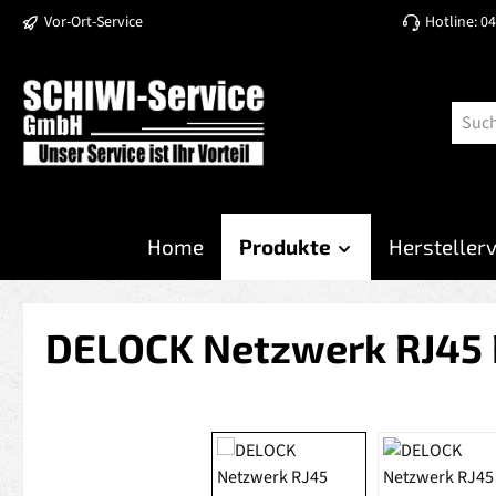
Vor-Ort-Service
Hotline: 0
 Hauptinhalt springen
Zur Suche springen
Zur Hauptnavigation springen
Home
Produkte
Hersteller
DELOCK Netzwerk RJ45 Re
Bildergalerie überspringen