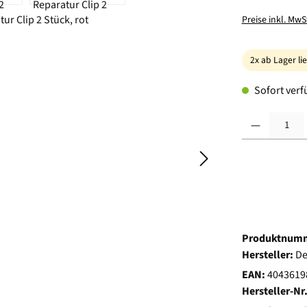
Preise inkl. MwS
2x ab Lager li
Sofort verfü
Produkt Anzahl:
Produktnum
Hersteller:
De
EAN:
4043619
Hersteller-Nr