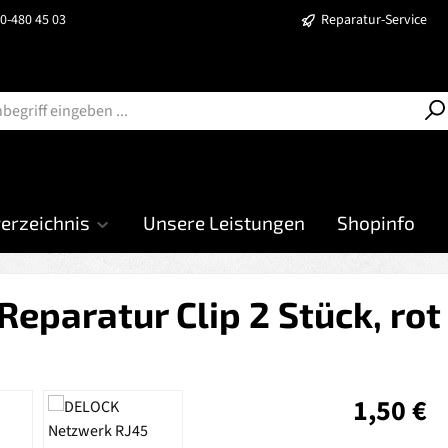
40-480 45 03
Reparatur-Service
verzeichnis
Unsere Leistungen
Shopinfo
paratur Clip 2 Stück, rot
Regulärer Prei
1,50 €