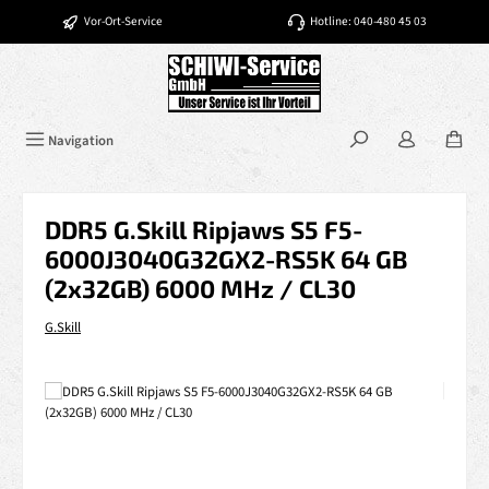
Zum Hauptinhalt springen
Vor-Ort-Service
Hotline: 040-480 45 03
Navigation
DDR5 G.Skill Ripjaws S5 F5-
6000J3040G32GX2-RS5K 64 GB
(2x32GB) 6000 MHz / CL30
G.Skill
Bildergalerie überspringen