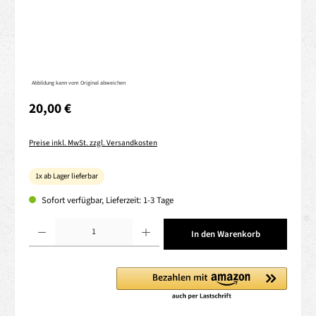
Abbildung kann vom Original abweichen
Regulärer Preis:
20,00 €
Preise inkl. MwSt. zzgl. Versandkosten
1x ab Lager lieferbar
Sofort verfügbar, Lieferzeit: 1-3 Tage
Produkt Anzahl: Gib den gewünschten Wert ein oder benutze die Schaltflächen um die 
In den Warenkorb