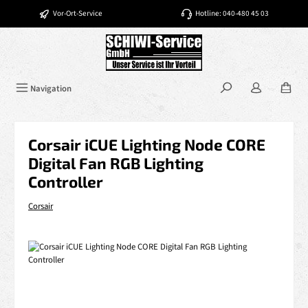
Zum Hauptinhalt springen
Vor-Ort-Service
Hotline: 040-480 45 03
Navigation
Corsair iCUE Lighting Node CORE
Digital Fan RGB Lighting
Controller
Corsair
Bildergalerie überspringen