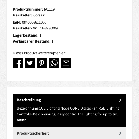
Produktnummer:
IA1119
Hersteller:
Corsair
EAN:
0840006611066
Hersteller-Nr.:
CL-8930009
Lagerbestand:
1
Verfügbarer Bestand:
1
Dieses Produkt weiterempfehlen:
Beschreibung
BezeichnungiCUE Lighting Node CORE Digital Fan RGB Lighting
ControllerBeschreibungEasily control the lighting for up to six…
Mehr
Produktsicherheit