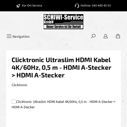
Zum Hauptinhalt springen
Vor-Ort-Service
Hotline: 040-480 45 03
Navigation
Clicktronic Ultraslim HDMI Kabel
4K/60Hz, 0,5 m - HDMI A-Stecker
> HDMI A-Stecker
Clicktronic
Bildergalerie überspringen