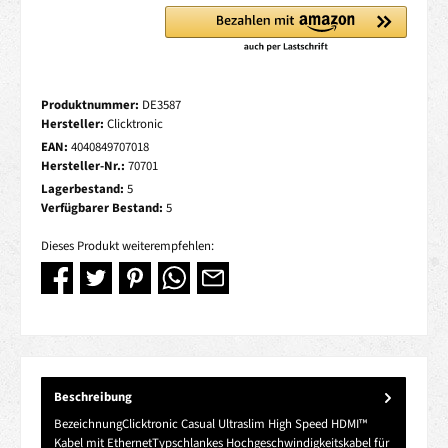
Produktnummer:
DE3587
Hersteller:
Clicktronic
EAN:
4040849707018
Hersteller-Nr.:
70701
Lagerbestand:
5
Verfügbarer Bestand:
5
Dieses Produkt weiterempfehlen:
Beschreibung
BezeichnungClicktronic Casual Ultraslim High Speed HDMI™
Kabel mit EthernetTypschlankes Hochgeschwindigkeitskabel für