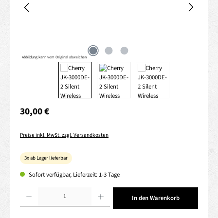
Abbildung kann vom Original abweichen
Regulärer Preis:
30,00 €
Preise inkl. MwSt. zzgl. Versandkosten
3x ab Lager lieferbar
Sofort verfügbar, Lieferzeit: 1-3 Tage
Produkt Anzahl: Gib den gewünschten Wert ein oder benutze die Schaltflächen um die 
In den Warenkorb