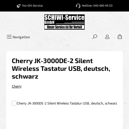
Zum Hauptinhalt springen
Vor-Ort-Service
Hotline: 040-480 45 03
Navigation
Cherry JK-3000DE-2 Silent
Wireless Tastatur USB, deutsch,
schwarz
Cherry
Bildergalerie überspringen