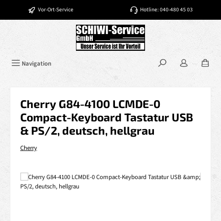
Zum Hauptinhalt springen
Vor-Ort-Service
Hotline: 040-480 45 03
Navigation
Cherry G84-4100 LCMDE-0
Compact-Keyboard Tastatur USB
& PS/2, deutsch, hellgrau
Cherry
Bildergalerie überspringen