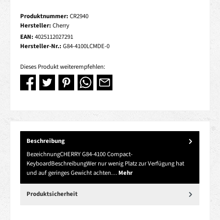
Produktnummer:
CR2940
Hersteller:
Cherry
EAN:
4025112027291
Hersteller-Nr.:
G84-4100LCMDE-0
Dieses Produkt weiterempfehlen:
Beschreibung
BezeichnungCHERRY G84-4100 Compact-
KeyboardBeschreibungWer nur wenig Platz zur Verfügung hat
und auf geringes Gewicht achten…
Mehr
Produktsicherheit