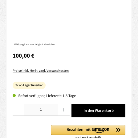
Abbildung kann vom Original abweichen
Regulärer Preis:
100,00 €
Preise inkl. MwSt. zzgl. Versandkosten
2x ab Lager lieferbar
Sofort verfügbar, Lieferzeit: 1-3 Tage
Produkt Anzahl: Gib den gewünschten Wert ein oder benutze die Schaltflächen um die 
In den Warenkorb