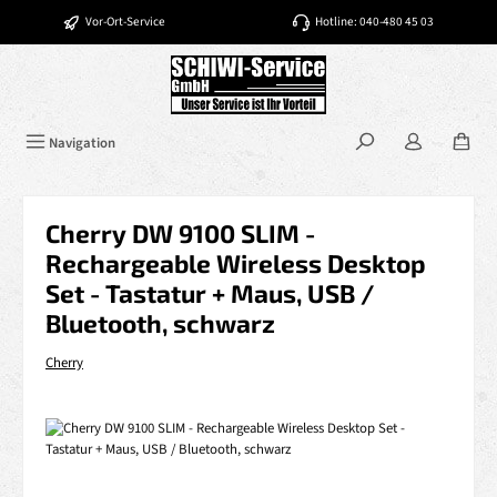
Zum Hauptinhalt springen
Vor-Ort-Service
Hotline: 040-480 45 03
Navigation
Cherry DW 9100 SLIM -
Rechargeable Wireless Desktop
Set - Tastatur + Maus, USB /
Bluetooth, schwarz
Cherry
Bildergalerie überspringen